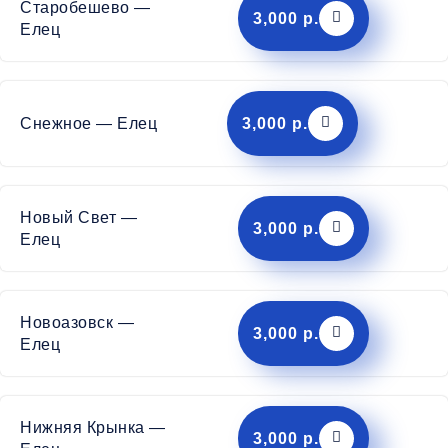
Старобешево —
3,000 р.
Елец
Снежное — Елец
3,000 р.
Новый Свет —
3,000 р.
Елец
Новоазовск —
3,000 р.
Елец
Нижняя Крынка —
3,000 р.