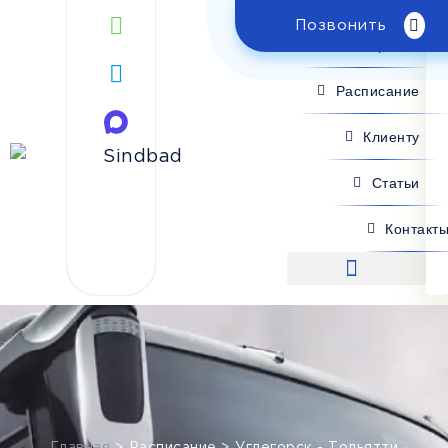
Позвонить
Поиск рейса
Расписание
Клиенту
Статьи
Контакт
Поиск рейса