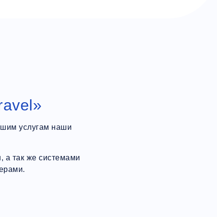
ravel»
ашим услугам наши
 а так же системами
ерами.