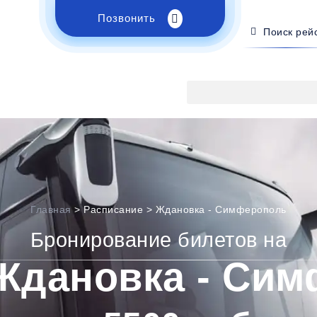
Позвонить
Поиск рей
Главная
>
Расписание
>
Ждановка - Симферополь
Бронирование билетов на
Ждановка - Си