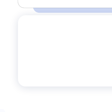
Время и место отправления / прибытия:
Перед поездкой убедитесь о наличии 
05:00
05:20
Горловка
Енакиево
правилах и
(Мебельный Город)
(Блочок Маг. Олеся)
Комфорт
Телевизор
Комф