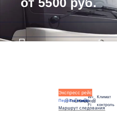
от 5500 руб.
Низкие цены и скидки
Обратный рейс
Экспресс рейс
Wi-
Климат
Перейти в рейс
Телевизор
Комфорт
Fi
контроль
Маршрут следования