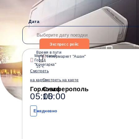
Дата
Экспресс рейс
Время в пути
Мебельный
Гипермаркет "Ашан"
Город
Водители со стажем от
Безопасные перевозки
"Кочегарка"
10 ч.
10 лет
Смотреть
на карте
Смотреть на карте
Горловка
Симферополь
05:00
15:00
Ежедневно