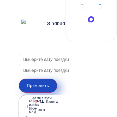
Применить
Время в пути
Крытый
Т.Ц, Калита
рынок
(Дон-
22 ч. 30 м.
Мак)