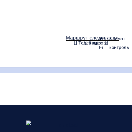
Маршрут следования
Wi-
Климат
Телевизор
Комфорт
Fi
контроль
18:20
18:30
19:00
Макеевка
Макеевка
Харцызск
(Папирус)
(Зеленый)
(Родничек)
Багаж
1 сумка бесп
орт
Wi-Fi
Климат контроль