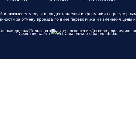
й и оказывает услуги в предоставлении информации по регулярным 
енности за отмену проезда по вине перевозчика и изменения цены н
альных данных
Пользовательское соглашение
Договор присоединени
Создание сайта
web-creative.studio