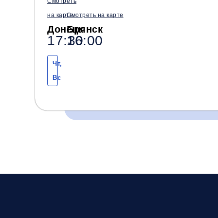
Смотреть
на карте
Смотреть на карте
Донецк
Брянск
17:30
16:00
Чт,
Вс
Время и место отправления / прибытия:
17:30
18:00
Донецк
Донецк
(Крытый рынок
(Мотель маг. Анна)
ДонМак)
Комфорт
Телевизор
Комф