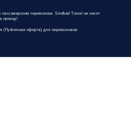
пассажирским перевозкам. Sindbad Travel не несет
а проезд!
я (Публичная оферта) для перевозчиков