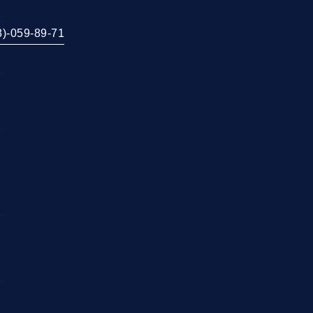
гаж - 350Р
8)-059-89-71