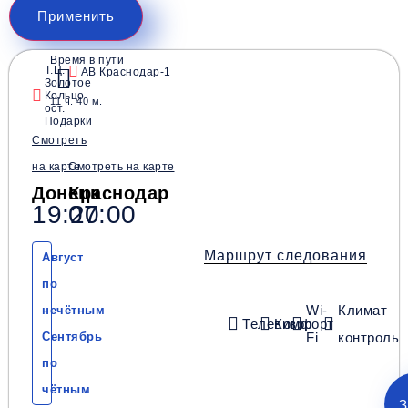
Применить
Время в пути
Т.Ц.
АВ Краснодар-1
Золотое
Кольцо
11 ч. 40 м.
ост.
Подарки
Смотреть
на карте
Смотреть на карте
Донецк
Краснодар
19:20
07:00
Маршрут следования
Август
по
Wi-
Климат
нечётным
Телевизор
Комфорт
Сентябрь
Fi
контроль
по
чётным
З