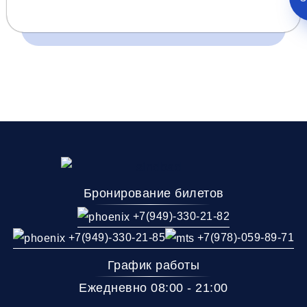
Время и место отправления / прибытия:
19:20
19:40
20:00
Донецк
Донецк
Макеевка
(Т.Ц, Золотое
(Мотель маг.Анна)
(Храм)
Кольцо)
Комфорт
Бронирование билетов
Телевизор
Комфорт
Wi-Fi
+7(949)-330-21-82
Климат контроль
+7(949)-330-21-85
+7(978)-059-89-71
Багаж
1 сумка бесплатно
График работы
Дополнительный багаж - 200Р
Ежедневно 08:00 - 21:00