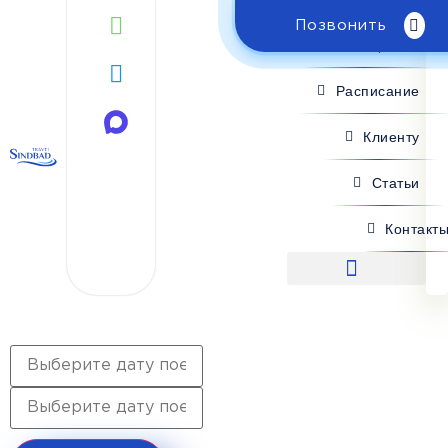
Позвонить
Поиск рейса
Расписание
Клиенту
Статьи
Контакт
Поиск рейса