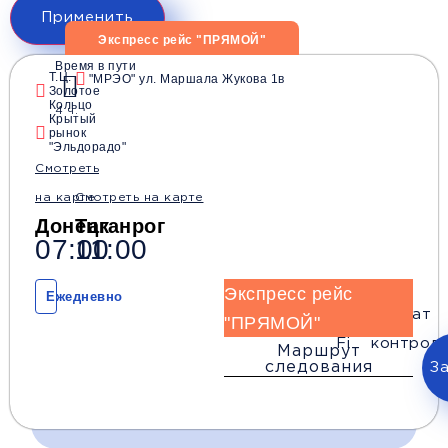
Применить
Экспресс рейс "ПРЯМОЙ"
Время в пути
Т.Ц.
"МРЭО" ул. Маршала Жукова 1в
Золотое
Кольцо
4 ч.
Крытый
рынок
"Эльдорадо"
Смотреть
на карте
Смотреть на карте
Донецк
Таганрог
07:00
11:00
Экспресс рейс
Ежедневно
Wi-
Климат
"ПРЯМОЙ"
Телевизор
Комфорт
Fi
контроль
Маршрут
следования
З