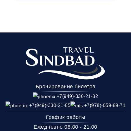
Время и место отправления / прибытия:
07:00
07:10
07:15
Донецк
Донецк
Донецк
(Т.Ц. Золотое
(Крытый рынок)
(Мотель ма
Кольцо)
Комфорт
Телевизор
Комфорт
Wi-Fi
Климат контроль
Бронирование билетов
Багаж
1 сумка бесплатно
Дополнительный багаж - 200Р
+7(949)-330-21-82
+7(949)-330-21-85
+7(978)-059-89-71
График работы
Ежедневно 08:00 - 21:00