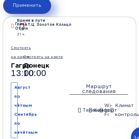
Применить
Время в пути
Гранд
Т.Ц. Золотое Кольцо
Отель
21 ч.
Смотреть
на карте
Смотреть на карте
Гагра
Донецк
13:00
10:00
Маршрут
Август
следования
по
Wi-
Климат
чётным
Телевизор
Комфорт
Fi
контроль
Сентябрь
по
нечётным
З