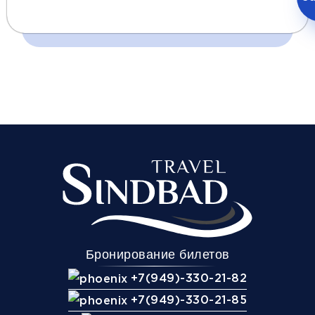
Время и место отправления / прибытия:
13:00
08:00
08:30
Гагра
Амвросиевка
Иловайск
(Гранд Отель)
(Пост ГАИ)
(Медалька)
Комфорт
Телевизор
Комфорт
Wi-Fi
Климат контроль
Бронирование билетов
Багаж
600Р
+7(949)-330-21-82
Дополнительный багаж - 600Р
+7(949)-330-21-85