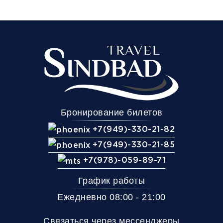
19:00
20:30
21:30
Мариуполь
Бердянск
Мелитопол
(Маг. Брусничка)
(Блок Пост)
(АЗС Тавр 
выезде)
Комфорт
Телевизор
Комфорт
Wi-Fi
Климат контроль
Бронирование билетов
Багаж
1 сумка бесплатно
+7(949)-330-21-82
Дополнительный багаж - 400Р
+7(949)-330-21-85
+7(978)-059-89-71
График работы
Ежедневно 08:00 - 21:00
Связаться через мессенджеры