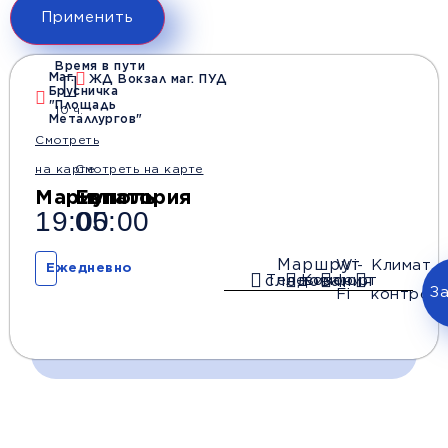
Применить
Время в пути
Маг.
ЖД Вокзал маг. ПУД
Брусничка
"Площадь
10 ч.
Металлургов"
Смотреть
на карте
Смотреть на карте
Мариуполь
Евпатория
19:00
05:00
Маршрут
Wi-
Климат
Ежедневно
Телевизор
Комфорт
следования
З
Fi
контроль
Время и место отправления / прибытия: