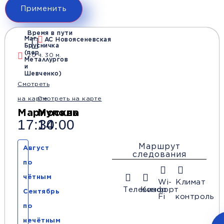
Применить
Время в пути
Маг.
АС Новоясеневская
Брусничка
(пер.
20 ч. 30 м.
Металлургов
и
Шевченко)
Смотреть
на карте
Смотреть на карте
Мариуполь
Москва
17:30
14:00
Маршрут
Август
следования
по
чётным
Wi-
Климат
Телевизор
Комфорт
Сентябрь
Fi
контроль
по
нечётным