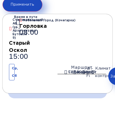
Применить
Время в пути
Старооскольский
Мебельный Город (Кочегарка)
АВ
Горловка
(ул.
17 ч.
08:00
Архитектора
Бутовой
9)
Старый
Оскол
15:00
Маршрут
Wi-
Климат
Ср,
следования
Телевизор
Комфорт
Fi
контроль
Сб
З
Время и место отправления / прибытия: