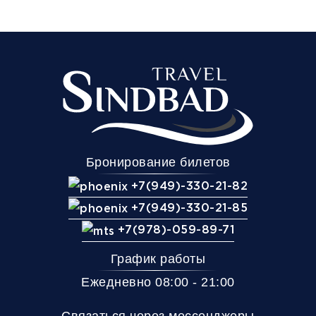
15:00
15:30
17:10
Старый Оскол
Губкин
Белгород
(АВ-
(АС-Центр)
(АВ-Центр)
Старооскольский)
Комфорт
Телевизор
Комфорт
Wi-Fi
Климат контроль
Бронирование билетов
Багаж
400Р
+7(949)-330-21-82
Дополнительный багаж - 400Р
+7(949)-330-21-85
+7(978)-059-89-71
График работы
Ежедневно 08:00 - 21:00
Связаться через мессенджеры