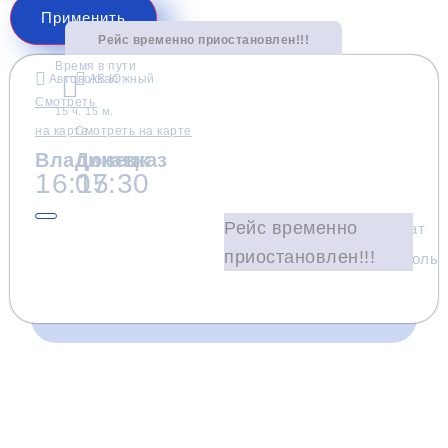
Применить
Рейс временно приостановлен!!!
Время в пути
Автовокзал
АВ Южный
Смотреть
15 ч. 15 м.
на карте
Смотреть на карте
Владикавказ
Донецк
16:15
07:30
Рейс временно
Wi-
Климат
Телевизор
Комфорт
приостановлен!!!
Fi
контроль
Время и место отправления / прибытия:
16:15
16:50
18:20