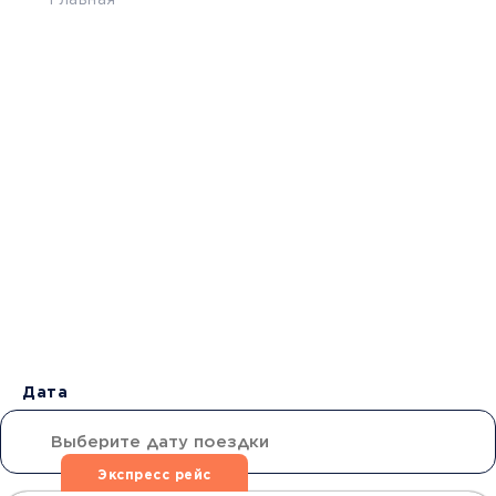
Главная
>
Расписание
>
Джанкой - Дебальцево
Бронирование билетов на
Автобус
Джанкой -
Дебальцево
от 3500 руб.
Дата
Экспресс рейс