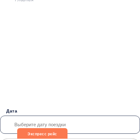
Главная
>
Расписание
>
Тбилиси - Дебальцево
Бронирование билетов на
Автобус
Тбилиси -
Дебальцево
от 15000 руб.
Дата
Экспресс рейс