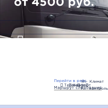
от 4500 руб.
Низкие цены и скидки
Обратный рейс
Перейти в рейс
Wi-
Климат
Телевизор
Комфорт
Маршрут следования
Fi
контроль