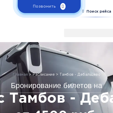
Позвонить
Поиск рейса
Главная
>
Расписание
>
Тамбов - Дебальцево
Бронирование билетов на
с Тамбов - Деб