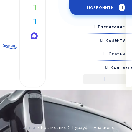
Позвонить
Поиск рейса
Расписание
Клиенту
Статьи
Контакт
Поиск рейса
Главная
>
Расписание
>
Гурзуф - Енакиево