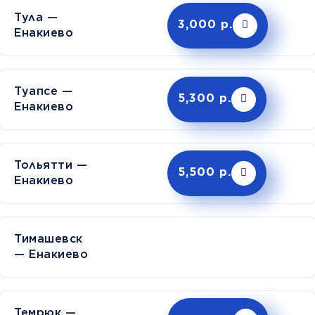
Тула —
3,000 р.
Енакиево
Туапсе —
5,300 р.
Енакиево
Тольятти —
5,500 р.
Енакиево
Тимашев
— Енакиево
Темрюк —