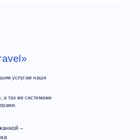
ravel»
ашим услугам наши
 а так же системами
ерами.