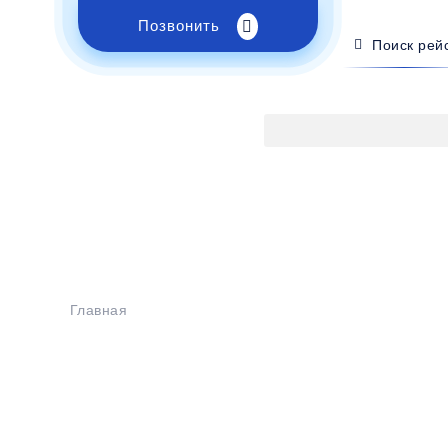
Позвонить
Поиск рей
Главная
>
Расписание
>
Тамбов - Енакиево
Бронирование билетов на
ус Тамбов - Ен