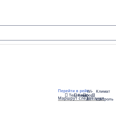
от 4500 руб.
Низкие цены и скидки
Обратный рейс
Перейти в рейс
Wi-
Климат
Телевизор
Комфорт
Маршрут следования
Fi
контроль