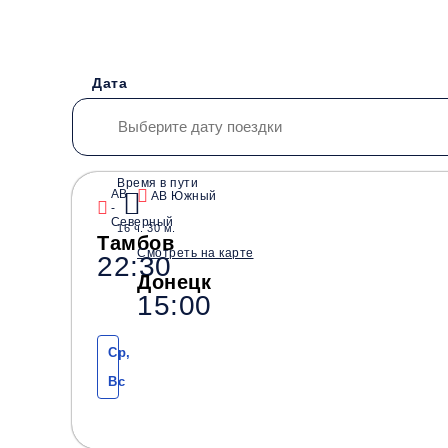
Дата
Время в пути
АВ
АВ Южный
-
Водители со стажем от
Безопасные перевозки
Северный
16 ч. 30 м.
10 лет
Тамбов
Смотреть на карте
22:30
Донецк
15:00
Ср,
Вс