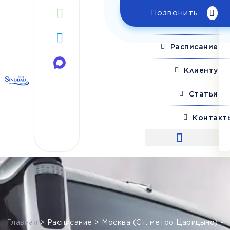
Позвонить
Поиск рейса
Расписание
Клиенту
Статьи
Контакт
Поиск рейса
Главная
>
Расписание
>
Москва (Ст. метро Царицыно) -