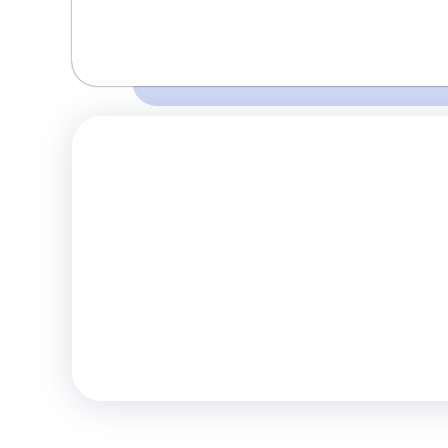
Время и место отправления / прибытия:
Перед поездкой убедитесь о наличии 
13:45
14:30
Адлер
Сочи
правилах и
(Аэропорт)
(Т.Ц. Моремолл )
Комфорт
Телевизор
Комф