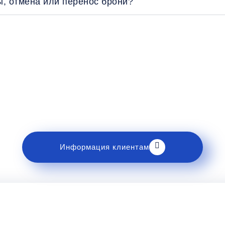
ы, отмена или перенос брони?
Рекомендации пассажирам
накомьтесь с правилами и требованиями к перев
Информация клиентам