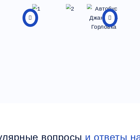
улярные вопросы
и ответы н