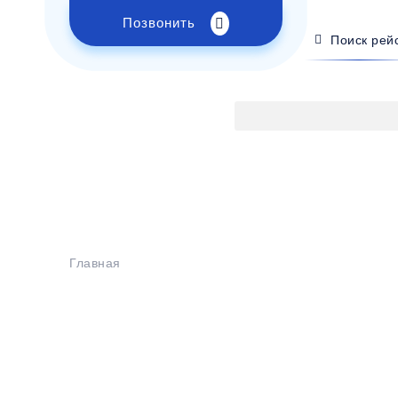
Позвонить
Поиск рей
Главная
>
Расписание
>
Сочи - Енакиево
Бронирование билетов на
бус Сочи - Ена