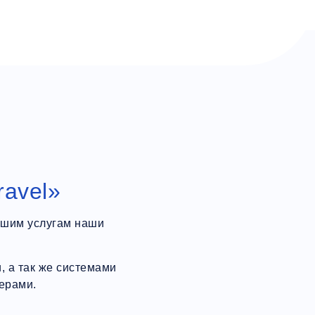
ravel»
ашим услугам наши
 а так же системами
ерами.