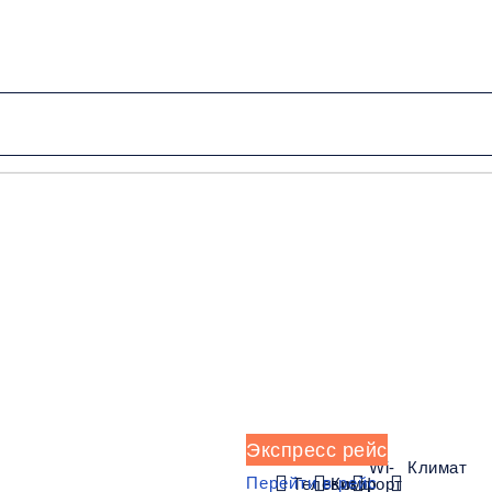
от 5300 руб.
Низкие цены и скидки
Обратный рейс
Экспресс рейс
Wi-
Климат
Перейти в рейс
Телевизор
Комфорт