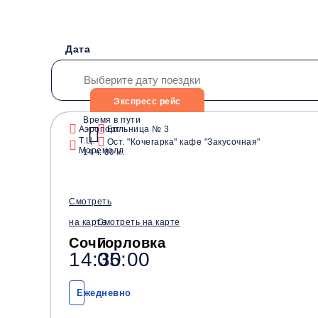
Дата
Экспресс рейс
Время в пути
Аэропорт
Больница № 3
Т.Ц.
Водители со стажем от
Ост. "Кочегарка" кафе "Закусочная"
Безопасные перевозки
Моремолл
14 ч. 30 м.
10 лет
Смотреть
на карте
Смотреть на карте
Сочи
Горловка
14:30
05:00
Ежедневно