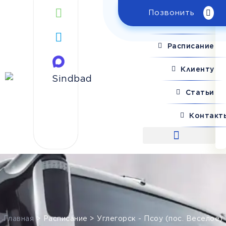
Позвонить
Поиск рейса
Расписание
Клиенту
Статьи
Контакт
Поиск рейса
Главная
>
Расписание
>
Углегорск - Псоу (пос. Веселое)