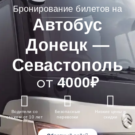
Бронирование билетов на
Автобус
Донецк —
Севастополь
4000₽
от
Водители со
Безопасные
Низкие цены и
стажем от 10 лет
перевозки
скидки