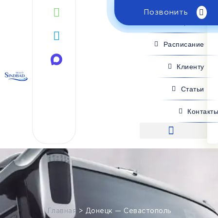
Позвонить
Поиск рейса
Расписание
Клиенту
Статьи
Контакт
Поиск рейса
Главная
>
Донецк — Севастополь