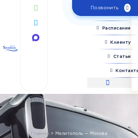
Позвонить
Поиск рейса
Расписание
Клиенту
Статьи
Контакт
Поиск рейса
Главная
>
Мелитополь — Москва