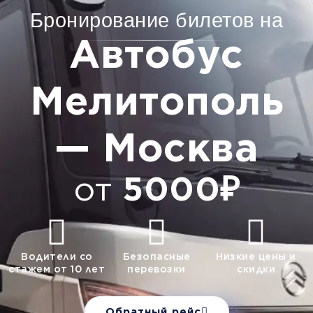
Бронирование билетов на
Автобус
Мелитополь
— Москва
от
5000₽
Водители со
Безопасные
Низкие цены и
стажем от 10 лет
перевозки
скидки
Обратный рейс