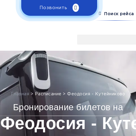
Позвонить
Поиск рейса
Главная
>
Расписание
>
Феодосия - Кутейниково
Бронирование билетов на
 Феодосия - Кут