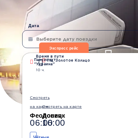
Дата
Экспресс рейс
Время в пути
Пансионат
Т.Ц. Золотое Кольцо
"Украина"
Водители со стажем
Безопасные
10 ч.
от 10 лет
перевозки
Смотреть
на карте
Смотреть на карте
Феодосия
Донецк
06:00
16:00
Чётные