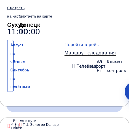
Смотреть
на карте
Смотреть на карте
Обратный рейс
Сухум
Донецк
11:00
10:00
Перейти в рейс
Август
Маршрут следования
по
Wi-
Климат
чётным
Телевизор
Комфорт
Сентябрь
Fi
контроль
по
нечётным
Время в пути
Время и место отправления / прибытия:
АВ-
Т.Ц. Золотое Кольцо
Центр