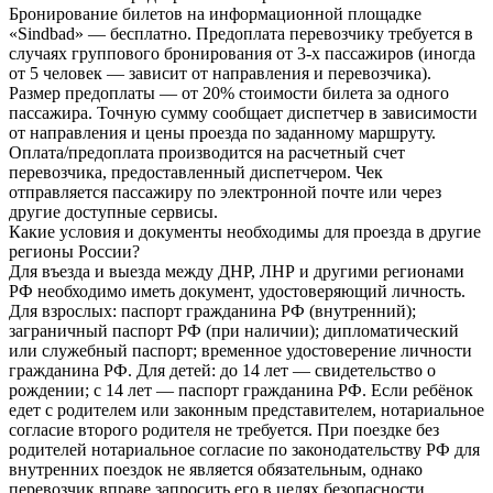
Бронирование билетов на информационной площадке
«Sindbad» — бесплатно. Предоплата перевозчику требуется в
случаях группового бронирования от 3-х пассажиров (иногда
от 5 человек — зависит от направления и перевозчика).
Размер предоплаты — от 20% стоимости билета за одного
пассажира. Точную сумму сообщает диспетчер в зависимости
от направления и цены проезда по заданному маршруту.
Оплата/предоплата производится на расчетный счет
перевозчика, предоставленный диспетчером. Чек
отправляется пассажиру по электронной почте или через
другие доступные сервисы.
Какие условия и документы необходимы для проезда в другие
регионы России?
Для въезда и выезда между ДНР, ЛНР и другими регионами
РФ необходимо иметь документ, удостоверяющий личность.
Для взрослых: паспорт гражданина РФ (внутренний);
заграничный паспорт РФ (при наличии); дипломатический
или служебный паспорт; временное удостоверение личности
гражданина РФ. Для детей: до 14 лет — свидетельство о
рождении; с 14 лет — паспорт гражданина РФ. Если ребёнок
едет с родителем или законным представителем, нотариальное
согласие второго родителя не требуется. При поездке без
родителей нотариальное согласие по законодательству РФ для
внутренних поездок не является обязательным, однако
перевозчик вправе запросить его в целях безопасности.