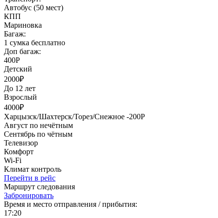
Автобус (50 мест)
КПП
Мариновка
Багаж:
1 сумка бесплатно
Доп багаж:
400Р
Детский
2000₽
До 12 лет
Взрослый
4000₽
Харцызск/Шахтерск/Торез/Снежное -200Р
Август по нечётным
Сентябрь по чётным
Телевизор
Комфорт
Wi-Fi
Климат контроль
Перейти в рейс
Маршрут следования
Забронировать
Время и место отправления / прибытия:
17:20