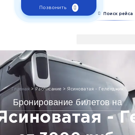
Позвонить
Поиск рейса
Главная
>
Расписание
>
Ясиноватая - Геленджик
Бронирование билетов на
Ясиноватая - 