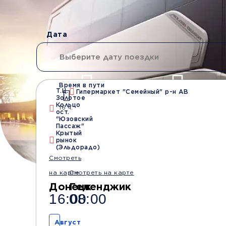
Дата
Время в пути
Т.Ц.
Гипермаркет "Семейный" р-н АВ
Золотое
Водители со стажем
Безопасные
Кольцо
16 ч.
от 10 лет
перевозки
ост.
"Юзовский
Пассаж"
Крытый
рынок
(Эльдорадо)
Смотреть
на карте
Смотреть на карте
Донецк
Геленджик
16:00
08:00
Август