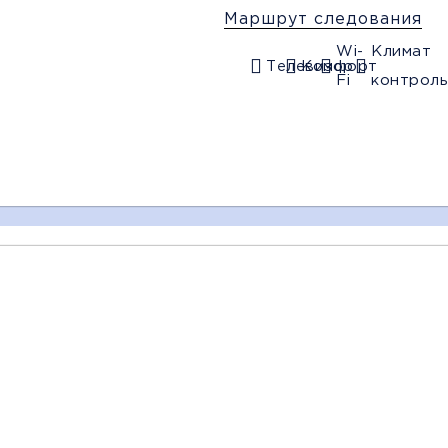
Маршрут следования
Wi-
Климат
Телевизор
Комфорт
Fi
контроль
16:20
16:30
16:35
Донецк
Макеевка
Макеевка
(Мотель маг.Анна)
(Папирус)
(Зеленый)
Багаж
1