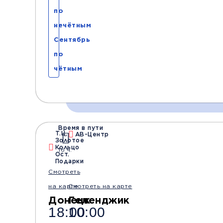
по
нечётным
Сентябрь
по
чётным
Время в пути
Время и место отправления / прибытия:
Т.Ц,
АВ-Центр
Золотое
Кольцо
16 ч.
Ост.
Подарки
16:00
16:15
Смотреть
Донецк
Донецк
(Т.Ц. Золотое
(Крытый рынок)
на карте
Смотреть на карте
Кольцо)
Донецк
Геленджик
18:00
10:00
Комфорт