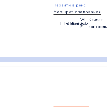
мфорт
Wi-Fi
Климат контроль
Дополни
Перейти в рейс
Маршрут следования
Wi-
Климат
Телевизор
Комфорт
Fi
контроль
19:00
19:15
19:30
Макеевка
Макеевка
Харцызск
(Папирус)
(Зеленый)
(Родничек)