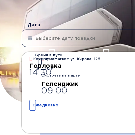
Дата
Время в пути
Кочегарка
Маг. Магнит ул. Кирова, 125
Водители со стажем
Безопасные
Горловка
18 ч. 30 м.
от 10 лет
перевозки
14:30
Смотреть на карте
Геленджик
09:00
Ежедневно