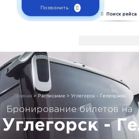
Позвонить
Поиск рейса
Главная
>
Расписание
>
Углегорск - Геленджик
Бронирование билетов на
 Углегорск - Г