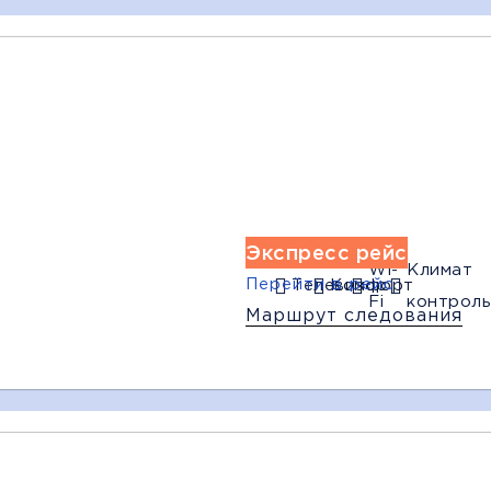
15:30
17:00
17:30
Ждановка
Донецк
Донецк
(АЗС)
(ЦУМ
(Мотель Анн
"Старгород")
Багаж
1
мфорт
Wi-Fi
Климат контроль
Экспресс рейс
Дополни
Wi-
Климат
Перейти в рейс
Телевизор
Комфорт
Fi
контроль
Маршрут следования