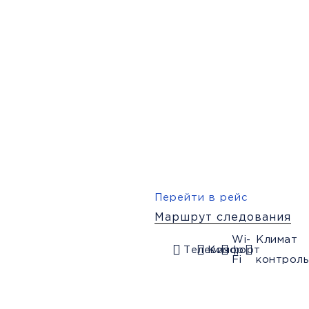
16:30
16:45
17:00
Енакиево
Ждановка
Нижняя Кры
(Маг. Фокс)
(Розовский
(Маг. Рыбны
поворот)
день)
Багаж
1
мфорт
Wi-Fi
Климат контроль
Дополни
Перейти в рейс
Маршрут следования
Wi-
Климат
Телевизор
Комфорт
Fi
контроль