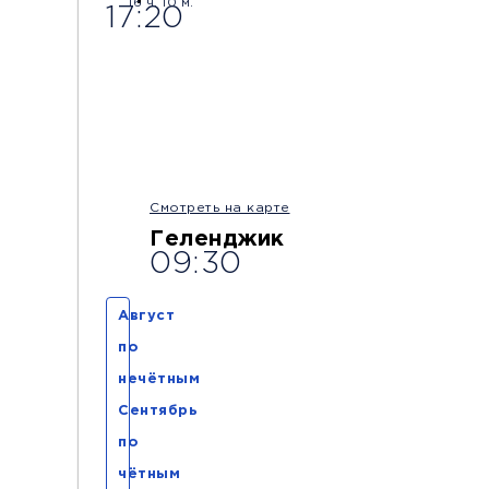
16 ч. 10 м.
17:20
16:00
16:20
Горловка
Енакиево
(Мебельный
(Блочок Маг.
Город)
Олеся)
Комфорт
Телевизор
Ко
Смотреть на карте
Геленджик
09:30
Август
по
нечётным
Сентябрь
по
чётным