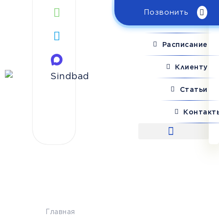
Позвонить
Поиск рейса
Расписание
Клиенту
Статьи
Контакт
Поиск рейса
Главная
>
Симферополь — Донецк