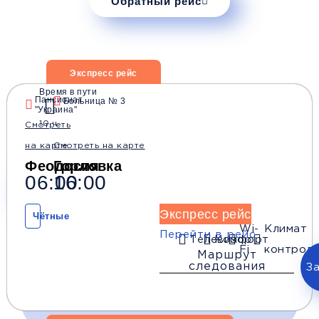
Обратный рейс
Расписание автобусов
Экспресс рейс
Феодосия — Горловка
Время в пути
Пансионат
Больница № 3
"Украина"
10 ч.
Смотреть
на карте
Смотреть на карте
Феодосия
Горловка
06:00
16:00
Применить
Экспресс рейс
Чётные
Wi-
Климат
Перейти в рейс
Телевизор
Комфорт
Fi
контроль
Маршрут
следования
З