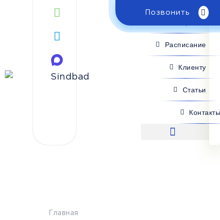
Позвонить
Поиск рейса
Расписание
Клиенту
Статьи
Контакт
Поиск рейса
Главная
>
Феодосия — Горловка